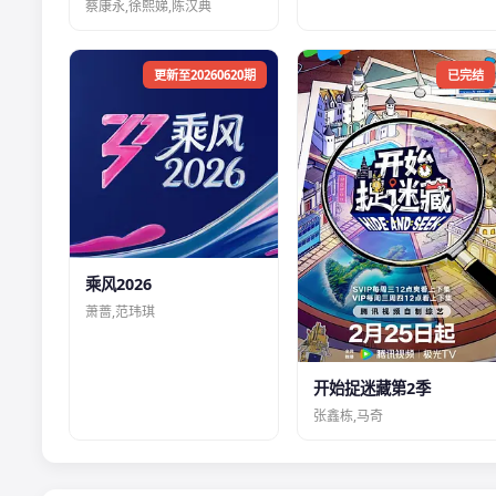
蔡康永,徐熙娣,陈汉典
更新至20260620期
已完结
乘风2026
萧蔷,范玮琪
开始捉迷藏第2季
张鑫栋,马奇