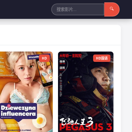
🔍
HD
HD国语