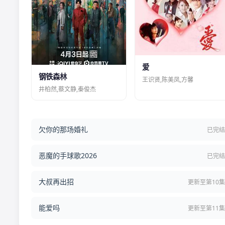
爱
钢铁森林
王识贤,陈美凤,方馨
井柏然,蔡文静,秦俊杰
欠你的那场婚礼
已完
恶魔的手球歌2026
已完
大叔再出招
更新至第10
能爱吗
更新至第11