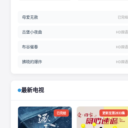
母爱无赦
已完
古堡小夜曲
HD国
布谷催春
HD国
拂晓的爆炸
HD国
最新电视
已完结
更新至第2833集