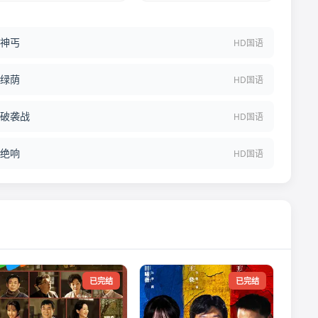
神丐
HD国语
绿荫
HD国语
破袭战
HD国语
绝响
HD国语
已完结
已完结