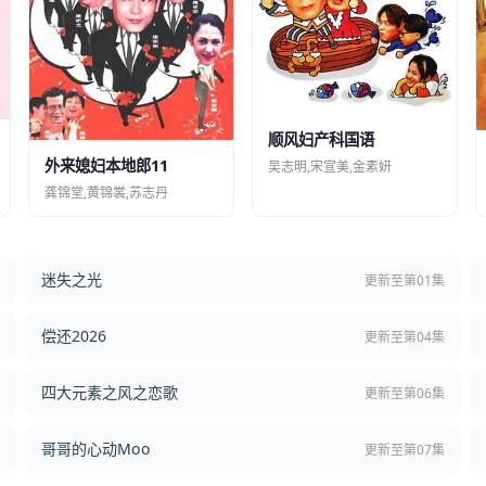
顺风妇产科国语
外来媳妇本地郎11
吴志明,宋宣美,金素妍
龚锦堂,黄锦裳,苏志丹
迷失之光
结
更新至第01集
偿还2026
结
更新至第04集
四大元素之风之恋歌
集
更新至第06集
哥哥的心动Moo
集
更新至第07集