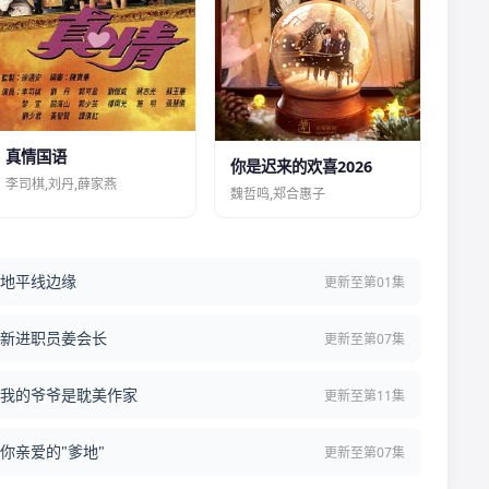
真情国语
你是迟来的欢喜2026
李司棋,刘丹,薛家燕
魏哲鸣,郑合惠子
地平线边缘
更新至第01集
新进职员姜会长
更新至第07集
我的爷爷是耽美作家
更新至第11集
你亲爱的"爹地"
更新至第07集