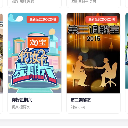
邓超,陈赫,鹿晗
沈腾,白敬亭,金晨
更新至20260620期
更新至20260620期
你好星期六
第三调解室
何炅,檀健次
刘佳,小河