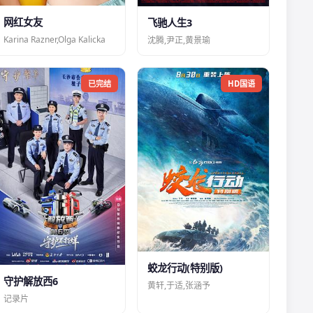
网红女友
飞驰人生3
Karina Razner,Olga Kalicka
沈腾,尹正,黄景瑜
已完结
HD国语
蛟龙行动(特别版)
守护解放西6
黄轩,于适,张涵予
记录片