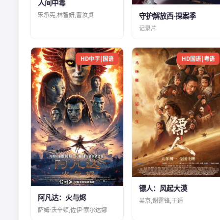
人间中毒
宋承宪,林智妍,曹汝贞
守护解放西·探案季
记录片
HD中字|国语
HD国语|粤语
镖人：风起大漠
阿凡达：火与烬
吴京,谢霆锋,于适
萨姆·沃辛顿,佐伊·索尔达娜