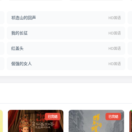
祁连山的回声
结
HD国语
我的长征
语
HD国语
红盖头
语
HD国语
倔强的女人
语
HD国语
已完结
已完结