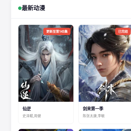
最新动漫
更新至第145集
已完结
仙逆
剑来第一季
史泽鲲,周健
陈张太康,李敏