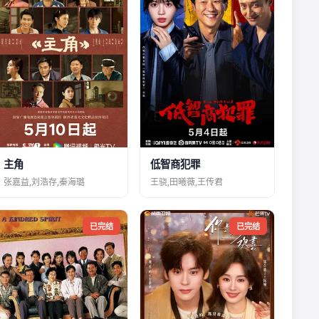
主角
低智商犯罪
张嘉益,刘浩存,秦海璐
王骁,田曦薇,王传君
已完结
已完结