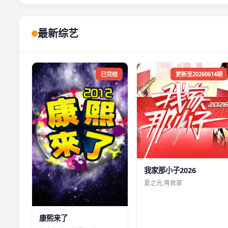
最新综艺
已完结
更新至20260614期
我家那小子2026
夏之光,蒋敦豪
康熙来了