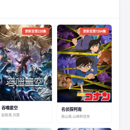
更新至第228集
更新至第1264集
吞噬星空
名侦探柯南
赵乾景,刘雯
高山南,山崎和佳奈