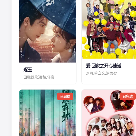
爱·回家之开心速递
逐玉
刘丹,单立文,汤盈盈
田曦薇,张凌赫,任豪
已完结
已完结