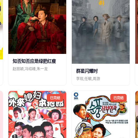
知否知否应是绿肥红瘦
赵丽颖,冯绍峰,朱一龙
群星闪耀时
李现,任敏,周游
已完结
已完结