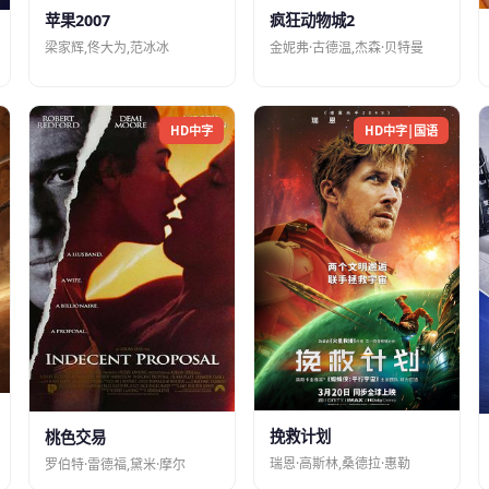
苹果2007
疯狂动物城2
梁家辉,佟大为,范冰冰
金妮弗·古德温,杰森·贝特曼
HD中字
HD中字|国语
挽救计划
桃色交易
瑞恩·高斯林,桑德拉·惠勒
罗伯特·雷德福,黛米·摩尔