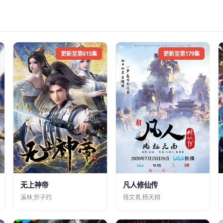
更新至第615集
更新至第179集
凡人修仙传
无上神帝
钱文青,杨天翔
溪林,忻子约