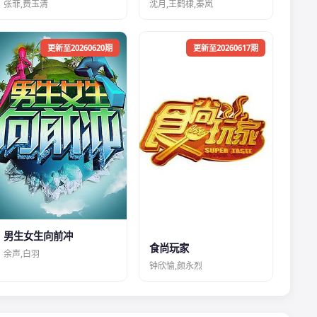
张菲,费玉清
沈月,王鹤棣,秦岚
更新至20260620期
更新至20260617期
男生女生向前冲
食尚玩家
余声,白羽
钟欣愉,颜永烈