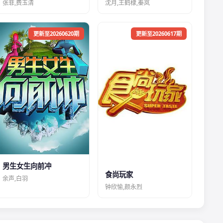
张菲,费玉清
沈月,王鹤棣,秦岚
更新至20260620期
更新至20260617期
男生女生向前冲
食尚玩家
余声,白羽
钟欣愉,颜永烈