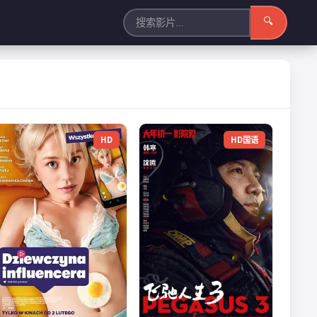
🔍
HD
HD国语