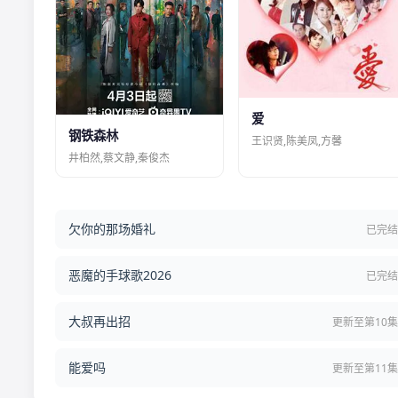
爱
钢铁森林
王识贤,陈美凤,方馨
井柏然,蔡文静,秦俊杰
欠你的那场婚礼
已完
恶魔的手球歌2026
已完
大叔再出招
更新至第10
能爱吗
更新至第11