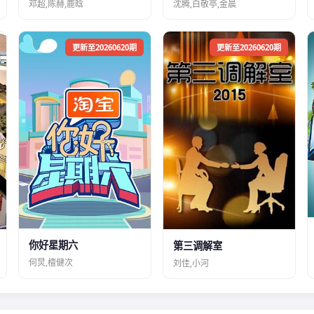
邓超,陈赫,鹿晗
沈腾,白敬亭,金晨
更新至20260620期
更新至20260620期
你好星期六
第三调解室
何炅,檀健次
刘佳,小河