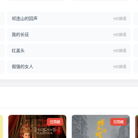
祁连山的回声
结
HD国语
我的长征
语
HD国语
红盖头
语
HD国语
倔强的女人
语
HD国语
已完结
已完结