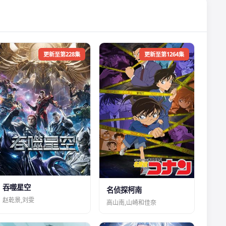
更新至第228集
更新至第1264集
吞噬星空
名侦探柯南
赵乾景,刘雯
高山南,山崎和佳奈