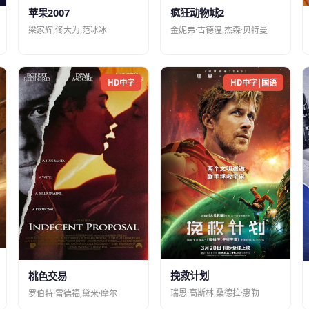
苹果2007
疯狂动物城2
梁家辉,佟大为,范冰冰
金妮弗·古德温,杰森·贝特曼
HD中字
HD中字|国语
挽救计划
桃色交易
瑞恩·高斯林,桑德拉·惠勒
罗伯特·雷德福,黛米·摩尔