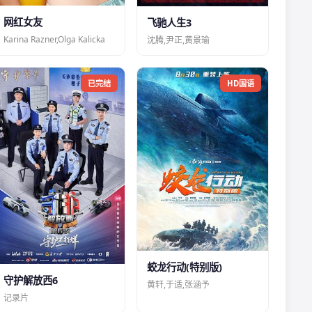
网红女友
飞驰人生3
Karina Razner,Olga Kalicka
沈腾,尹正,黄景瑜
已完结
HD国语
蛟龙行动(特别版)
守护解放西6
黄轩,于适,张涵予
记录片