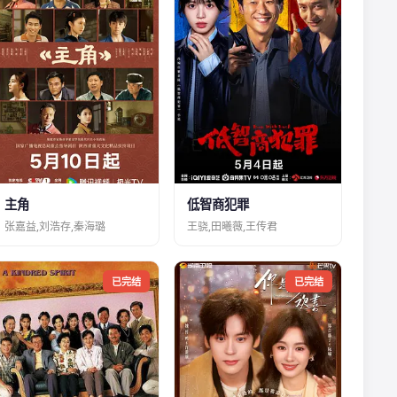
主角
低智商犯罪
张嘉益,刘浩存,秦海璐
王骁,田曦薇,王传君
已完结
已完结