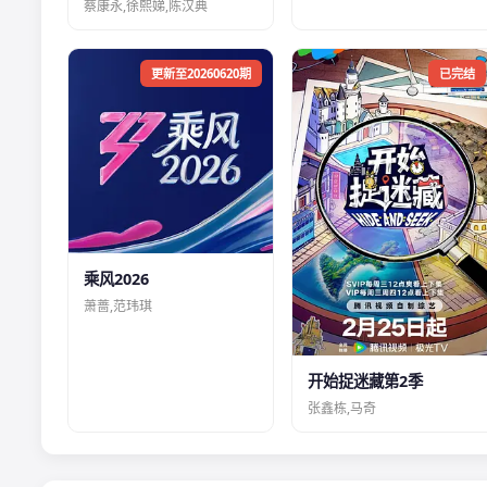
蔡康永,徐熙娣,陈汉典
更新至20260620期
已完结
乘风2026
萧蔷,范玮琪
开始捉迷藏第2季
张鑫栋,马奇