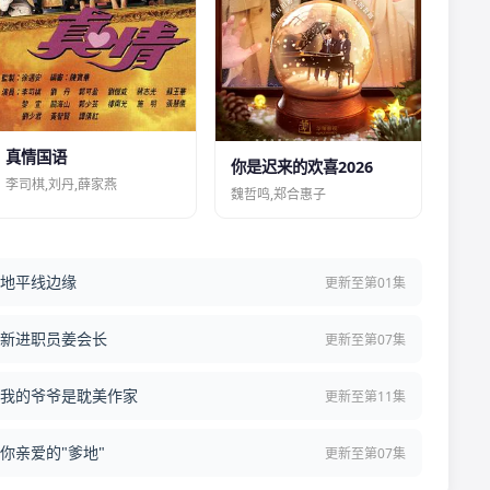
真情国语
你是迟来的欢喜2026
李司棋,刘丹,薛家燕
魏哲鸣,郑合惠子
地平线边缘
更新至第01集
新进职员姜会长
更新至第07集
我的爷爷是耽美作家
更新至第11集
你亲爱的"爹地"
更新至第07集