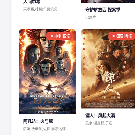
人间中毒
宋承宪,林智妍,曹汝贞
守护解放西·探案季
记录片
HD中字|国语
HD国语|粤语
镖人：风起大漠
阿凡达：火与烬
吴京,谢霆锋,于适
萨姆·沃辛顿,佐伊·索尔达娜