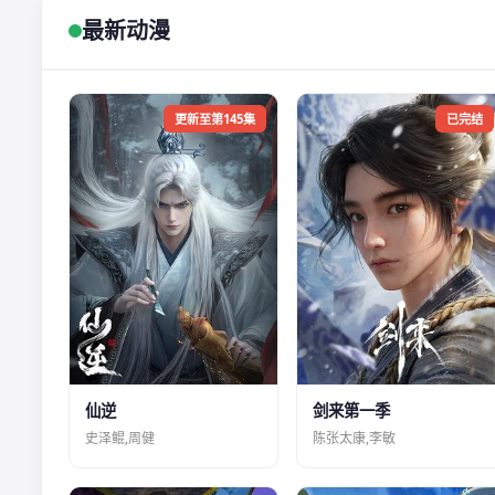
最新动漫
更新至第145集
已完结
仙逆
剑来第一季
史泽鲲,周健
陈张太康,李敏