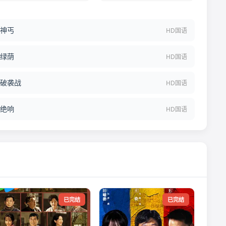
神丐
HD国语
绿荫
HD国语
破袭战
HD国语
绝响
HD国语
已完结
已完结