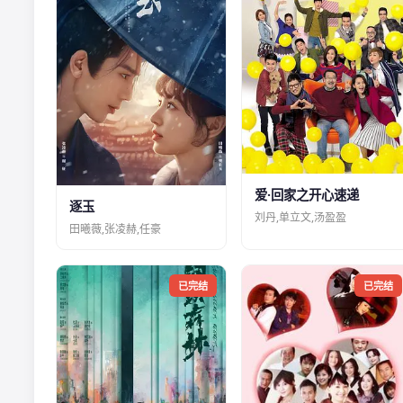
爱·回家之开心速递
逐玉
刘丹,单立文,汤盈盈
田曦薇,张凌赫,任豪
已完结
已完结