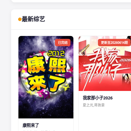
最新综艺
已完结
更新至20260614期
我家那小子2026
夏之光,蒋敦豪
康熙来了