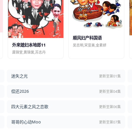
顺风妇产科国语
外来媳妇本地郎11
吴志明,宋宣美,金素妍
龚锦堂,黄锦裳,苏志丹
迷失之光
结
更新至第01集
偿还2026
结
更新至第04集
四大元素之风之恋歌
集
更新至第06集
哥哥的心动Moo
集
更新至第07集