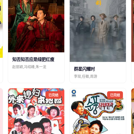
知否知否应是绿肥红瘦
赵丽颖,冯绍峰,朱一龙
群星闪耀时
李现,任敏,周游
已完结
已完结