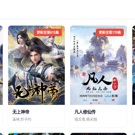
更新至第615集
更新至第179集
凡人修仙传
无上神帝
钱文青,杨天翔
溪林,忻子约