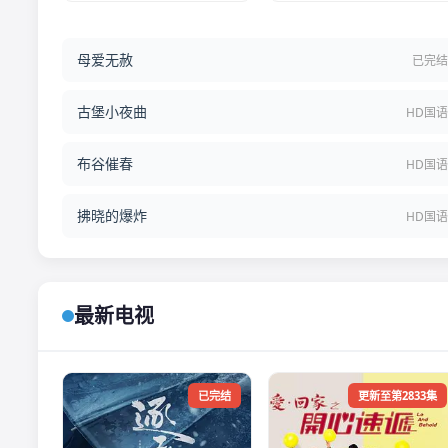
母爱无赦
已完
古堡小夜曲
HD国
布谷催春
HD国
拂晓的爆炸
HD国
最新电视
已完结
更新至第2833集